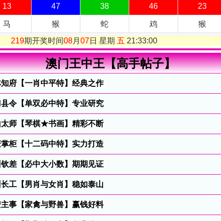
澳门王中王【高手帖子】
玉林知府【一肖中平特】经典之作
江门县令【单双必中特】专业研究
中山太师【琴棋★书画】精彩不断
肇庆掌柜【十二码中特】实力打造
苏州钦差【必中大小数】期期见证
永州长工【男肖与女肖】稳如泰山
西安主事【家禽与野兽】赢钱好料