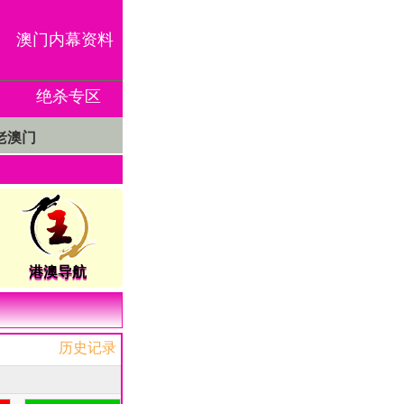
澳门内幕资料
绝杀专区
老澳门
港澳导航