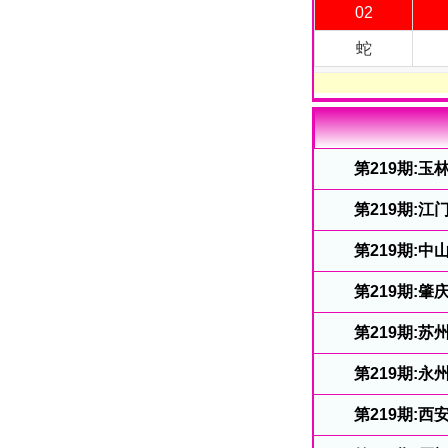
第219期:
第219期:
第219期:
第219期:
第219期:
第219期:
第219期: