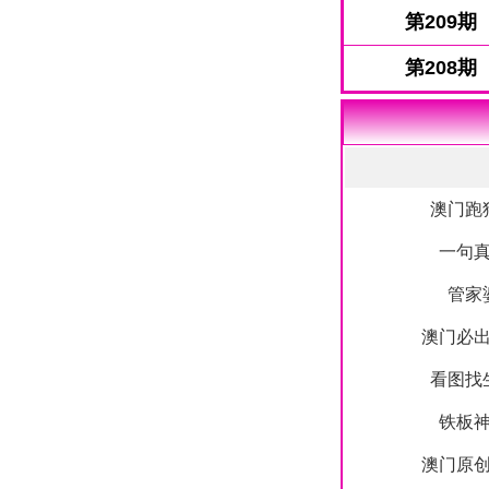
第209期
第208期