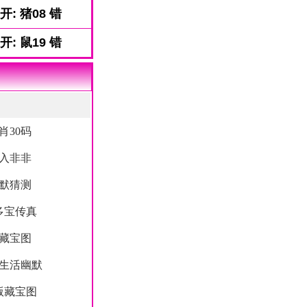
开: 猪08 错
开: 鼠19 错